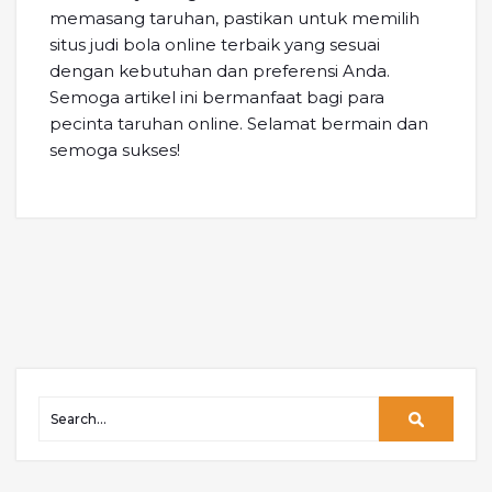
memasang taruhan, pastikan untuk memilih
situs judi bola online terbaik yang sesuai
dengan kebutuhan dan preferensi Anda.
Semoga artikel ini bermanfaat bagi para
pecinta taruhan online. Selamat bermain dan
semoga sukses!