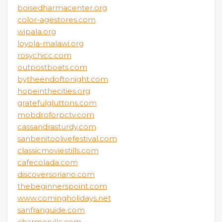
boisedharmacenter.org
color-agestores.com
wipala.org
loyola-malawi.org
rosychicc.com
outpostboats.com
bytheendoftonight.com
hopeinthecities.org
gratefulgluttons.com
mobdroforpctv.com
cassandrasturdy.com
sanbenitoolivefestival.com
classicmoviestills.com
cafecolada.com
discoversoriano.com
thebeginnerspoint.com
www.comingholidays.net
sanfranguide.com
charmoryllc.com