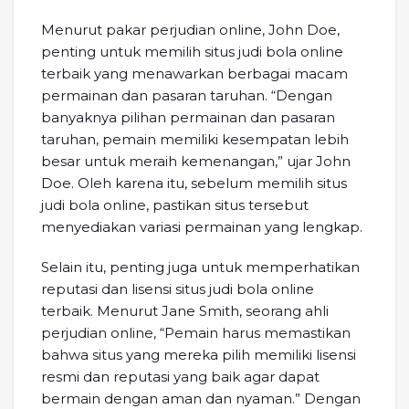
Menurut pakar perjudian online, John Doe,
penting untuk memilih situs judi bola online
terbaik yang menawarkan berbagai macam
permainan dan pasaran taruhan. “Dengan
banyaknya pilihan permainan dan pasaran
taruhan, pemain memiliki kesempatan lebih
besar untuk meraih kemenangan,” ujar John
Doe. Oleh karena itu, sebelum memilih situs
judi bola online, pastikan situs tersebut
menyediakan variasi permainan yang lengkap.
Selain itu, penting juga untuk memperhatikan
reputasi dan lisensi situs judi bola online
terbaik. Menurut Jane Smith, seorang ahli
perjudian online, “Pemain harus memastikan
bahwa situs yang mereka pilih memiliki lisensi
resmi dan reputasi yang baik agar dapat
bermain dengan aman dan nyaman.” Dengan