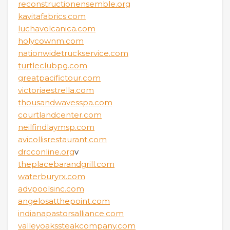
reconstructionensemble.org
kavitafabrics.com
luchavolcanica.com
holycownm.com
nationwidetruckservice.com
turtleclubpg.com
greatpacifictour.com
victoriaestrella.com
thousandwavesspa.com
courtlandcenter.com
neilfindlaymsp.com
avicollisrestaurant.com
drcconline.org
v
theplacebarandgrill.com
waterburyrx.com
advpoolsinc.com
angelosatthepoint.com
indianapastorsalliance.com
valleyoakssteakcompany.com