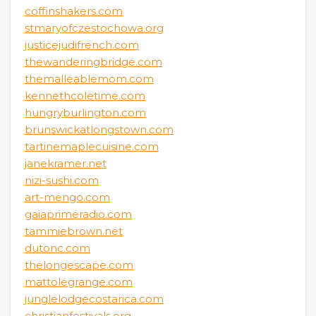
coffinshakers.com
stmaryofczestochowa.org
justicejudifrench.com
thewanderingbridge.com
themalleablemom.com
kennethcoletime.com
hungryburlington.com
brunswickatlongstown.com
tartinemaplecuisine.com
janekramer.net
nizi-sushi.com
art-mengo.com
gaiaprimeradio.com
tammiebrown.net
dutonc.com
thelongescape.com
mattolegrange.com
junglelodgecostarica.com
christianfestivals.org