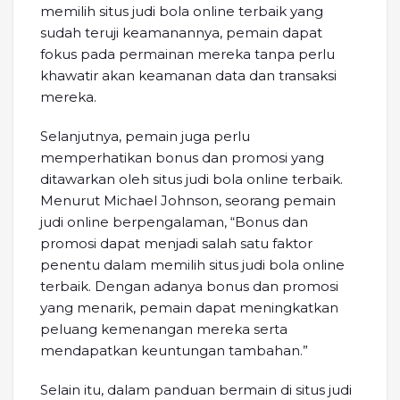
memilih situs judi bola online terbaik yang
sudah teruji keamanannya, pemain dapat
fokus pada permainan mereka tanpa perlu
khawatir akan keamanan data dan transaksi
mereka.
Selanjutnya, pemain juga perlu
memperhatikan bonus dan promosi yang
ditawarkan oleh situs judi bola online terbaik.
Menurut Michael Johnson, seorang pemain
judi online berpengalaman, “Bonus dan
promosi dapat menjadi salah satu faktor
penentu dalam memilih situs judi bola online
terbaik. Dengan adanya bonus dan promosi
yang menarik, pemain dapat meningkatkan
peluang kemenangan mereka serta
mendapatkan keuntungan tambahan.”
Selain itu, dalam panduan bermain di situs judi