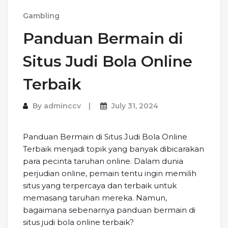
Gambling
Panduan Bermain di
Situs Judi Bola Online
Terbaik
By
adminccv
July 31, 2024
Panduan Bermain di Situs Judi Bola Online
Terbaik menjadi topik yang banyak dibicarakan
para pecinta taruhan online. Dalam dunia
perjudian online, pemain tentu ingin memilih
situs yang terpercaya dan terbaik untuk
memasang taruhan mereka. Namun,
bagaimana sebenarnya panduan bermain di
situs judi bola online terbaik?