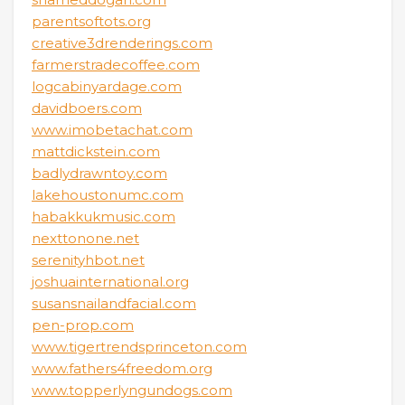
parentsoftots.org
creative3drenderings.com
farmerstradecoffee.com
logcabinyardage.com
davidboers.com
www.imobetachat.com
mattdickstein.com
badlydrawntoy.com
lakehoustonumc.com
habakkukmusic.com
nexttonone.net
serenityhbot.net
joshuainternational.org
susansnailandfacial.com
pen-prop.com
www.tigertrendsprinceton.com
www.fathers4freedom.org
www.topperlyngundogs.com