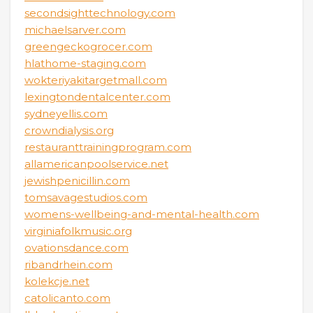
secondsighttechnology.com
michaelsarver.com
greengeckogrocer.com
hlathome-staging.com
wokteriyakitargetmall.com
lexingtondentalcenter.com
sydneyellis.com
crowndialysis.org
restauranttrainingprogram.com
allamericanpoolservice.net
jewishpenicillin.com
tomsavagestudios.com
womens-wellbeing-and-mental-health.com
virginiafolkmusic.org
ovationsdance.com
ribandrhein.com
kolekcje.net
catolicanto.com