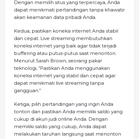
Dengan memilih situs yang terpercaya, Anda
dapat menikmati pertandingan tanpa khawatir
akan keamanan data pribadi Anda.
Kedua, pastikan koneksi internet Anda stabil
dan cepat. Live streaming membutuhkan
koneksi internet yang baik agar tidak terjadi
buffering atau putus-putus saat menonton.
Menurut Sarah Brown, seorang pakar
teknologi, “Pastikan Anda menggunakan
koneksi internet yang stabil dan cepat agar
dapat menikmati live streaming tanpa
gangguan.”
Ketiga, pilih pertandingan yang ingin Anda
tonton dan pastikan Anda memiliki saldo yang
cukup di akun judi online Anda. Dengan
memiliki saldo yang cukup, Anda dapat
melakukan taruhan langsung saat menonton