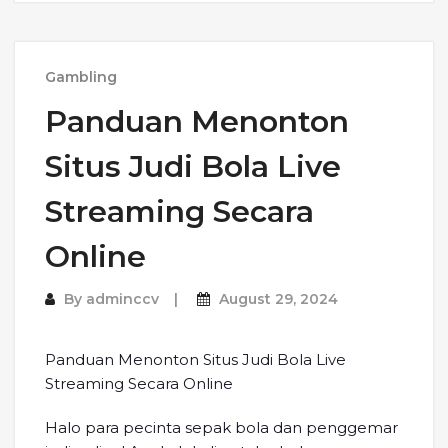
Gambling
Panduan Menonton
Situs Judi Bola Live
Streaming Secara
Online
By
adminccv
August 29, 2024
Panduan Menonton Situs Judi Bola Live
Streaming Secara Online
Halo para pecinta sepak bola dan penggemar