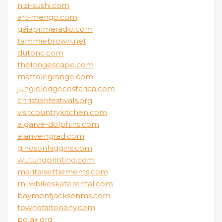
nizi-sushi.com
art-mengo.com
gaiaprimeradio.com
tammiebrown.net
dutonc.com
thelongescape.com
mattolegrange.com
junglelodgecostarica.com
christianfestivals.org
visitcountrykitchen.com
algarve-dolphins.com
alanveingrad.com
ginosonhiggins.com
wutungprinting.com
maritalsettlements.com
milwbikeskaterental.com
baymontjacksonms.com
townofaltonany.com
pglax.org