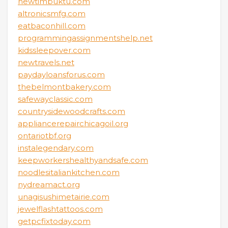
newtimbuktu.com
altronicsmfg.com
eatbaconhill.com
programmingassignmentshelp.net
kidssleepover.com
newtravels.net
paydayloansforus.com
thebelmontbakery.com
safewayclassic.com
countrysidewoodcrafts.com
appliancerepairchicagoil.org
ontariotbf.org
instalegendary.com
keepworkershealthyandsafe.com
noodlesitaliankitchen.com
nydreamact.org
unagisushimetairie.com
jewelflashtattoos.com
getpcfixtoday.com