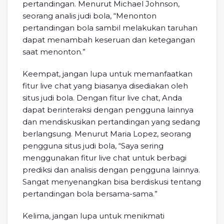
pertandingan. Menurut Michael Johnson,
seorang analis judi bola, “Menonton
pertandingan bola sambil melakukan taruhan
dapat menambah keseruan dan ketegangan
saat menonton.”
Keempat, jangan lupa untuk memanfaatkan
fitur live chat yang biasanya disediakan oleh
situs judi bola. Dengan fitur live chat, Anda
dapat berinteraksi dengan pengguna lainnya
dan mendiskusikan pertandingan yang sedang
berlangsung. Menurut Maria Lopez, seorang
pengguna situs judi bola, “Saya sering
menggunakan fitur live chat untuk berbagi
prediksi dan analisis dengan pengguna lainnya.
Sangat menyenangkan bisa berdiskusi tentang
pertandingan bola bersama-sama.”
Kelima, jangan lupa untuk menikmati