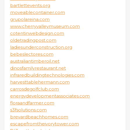
bartlettevents.org
moveablecontainer.com
grupolareina.com
www.cherryvalleymuseum.com
cotentinwebdesign.com
oldetradingpost.com
ladiesunderconstruction.org
bebeslectores.com
australiantimberoil.net
dinosfamilyrestaurant.net
infraredbuildingtechnologies.com
harvesttablehermann.com
carrosdegolfclub.com
energydevelopmentassociates.com
floraandfarmer.com
s3fsolutions.com
brevardbeachhomes.com
escapefromtheivorytower.com