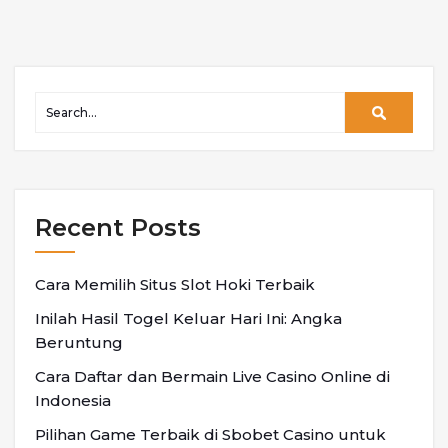
Recent Posts
Cara Memilih Situs Slot Hoki Terbaik
Inilah Hasil Togel Keluar Hari Ini: Angka
Beruntung
Cara Daftar dan Bermain Live Casino Online di
Indonesia
Pilihan Game Terbaik di Sbobet Casino untuk