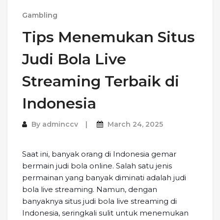
Gambling
Tips Menemukan Situs
Judi Bola Live
Streaming Terbaik di
Indonesia
By
adminccv
March 24, 2025
Saat ini, banyak orang di Indonesia gemar
bermain judi bola online. Salah satu jenis
permainan yang banyak diminati adalah judi
bola live streaming. Namun, dengan
banyaknya situs judi bola live streaming di
Indonesia, seringkali sulit untuk menemukan