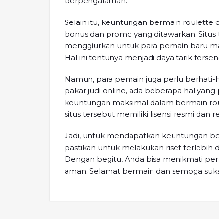
berpengalaman.
Selain itu, keuntungan bermain roulette on
bonus dan promo yang ditawarkan. Situs
menggiurkan untuk para pemain baru mau
Hal ini tentunya menjadi daya tarik tersend
Namun, para pemain juga perlu berhati-ha
pakar judi online, ada beberapa hal yang
keuntungan maksimal dalam bermain roul
situs tersebut memiliki lisensi resmi dan 
Jadi, untuk mendapatkan keuntungan berma
pastikan untuk melakukan riset terleb
Dengan begitu, Anda bisa menikmati pe
aman. Selamat bermain dan semoga suks