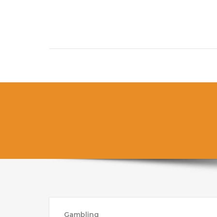
Skip to content
Gambling