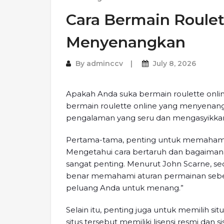
Cara Bermain Roulet
Menyenangkan
By
adminccv
July 8, 2026
Apakah Anda suka bermain roulette online
bermain roulette online yang menyenangk
pengalaman yang seru dan mengasyikkan 
Pertama-tama, penting untuk memahami a
Mengetahui cara bertaruh dan bagaiman
sangat penting. Menurut John Scarne, seo
benar memahami aturan permainan sebel
peluang Anda untuk menang.”
Selain itu, penting juga untuk memilih si
situs tersebut memiliki lisensi resmi dan