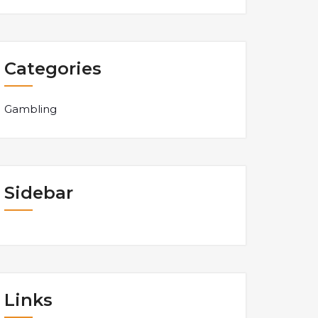
Categories
Gambling
Sidebar
Links