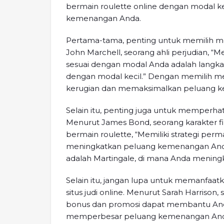
bermain roulette online dengan modal k
kemenangan Anda.
Pertama-tama, penting untuk memilih m
John Marchell, seorang ahli perjudian, 
sesuai dengan modal Anda adalah langka
dengan modal kecil.” Dengan memilih mej
kerugian dan memaksimalkan peluang 
Selain itu, penting juga untuk memperha
Menurut James Bond, seorang karakter 
bermain roulette, “Memiliki strategi p
meningkatkan peluang kemenangan Anda.”
adalah Martingale, di mana Anda meningka
Selain itu, jangan lupa untuk memanfaat
situs judi online. Menurut Sarah Harrison
bonus dan promosi dapat membantu An
memperbesar peluang kemenangan Anda.” 