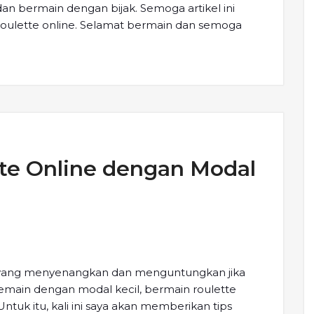
an bermain dengan bijak. Semoga artikel ini
oulette online. Selamat bermain dan semoga
te Online dengan Modal
n yang menyenangkan dan menguntungkan jika
main dengan modal kecil, bermain roulette
Untuk itu, kali ini saya akan memberikan tips