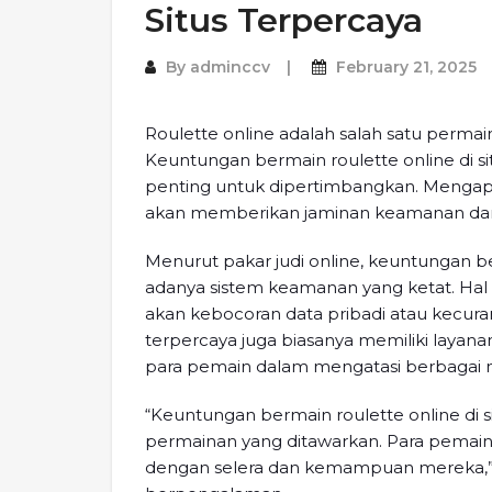
Situs Terpercaya
By
adminccv
February 21, 2025
Roulette online adalah salah satu permai
Keuntungan bermain roulette online di si
penting untuk dipertimbangkan. Mengapa
akan memberikan jaminan keamanan da
Menurut pakar judi online, keuntungan be
adanya sistem keamanan yang ketat. Hal 
akan kebocoran data pribadi atau kecuran
terpercaya juga biasanya memiliki laya
para pemain dalam mengatasi berbagai 
“Keuntungan bermain roulette online di sit
permainan yang ditawarkan. Para pemain b
dengan selera dan kemampuan mereka,” k