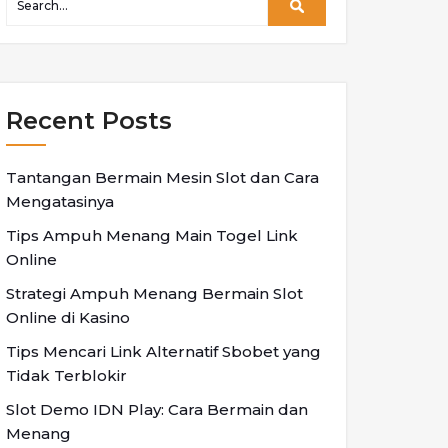
Recent Posts
Tantangan Bermain Mesin Slot dan Cara
Mengatasinya
Tips Ampuh Menang Main Togel Link
Online
Strategi Ampuh Menang Bermain Slot
Online di Kasino
Tips Mencari Link Alternatif Sbobet yang
Tidak Terblokir
Slot Demo IDN Play: Cara Bermain dan
Menang