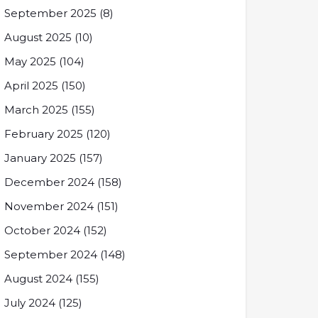
September 2025
(8)
August 2025
(10)
May 2025
(104)
April 2025
(150)
March 2025
(155)
February 2025
(120)
January 2025
(157)
December 2024
(158)
November 2024
(151)
October 2024
(152)
September 2024
(148)
August 2024
(155)
July 2024
(125)