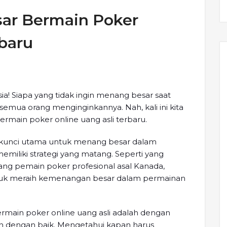
ar Bermain Poker
rbaru
ia! Siapa yang tidak ingin menang besar saat
semua orang menginginkannya. Nah, kali ini kita
main poker online uang asli terbaru.
u kunci utama untuk menang besar dalam
miliki strategi yang matang. Seperti yang
ang pemain poker profesional asal Kanada,
 untuk meraih kemenangan besar dalam permainan
main poker online uang asli adalah dengan
n dengan baik. Mengetahui kapan harus