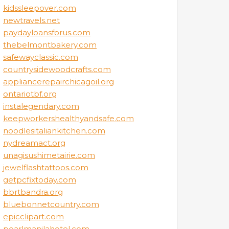
kidssleepover.com
newtravels.net
paydayloansforus.com
thebelmontbakery.com
safewayclassic.com
countrysidewoodcrafts.com
appliancerepairchicagoil.org
ontariotbf.org
instalegendary.com
keepworkershealthyandsafe.com
noodlesitaliankitchen.com
nydreamact.org
unagisushimetairie.com
jewelflashtattoos.com
getpcfixtoday.com
bbrtbandra.org
bluebonnetcountry.com
epicclipart.com
pearlmanilahotel.com