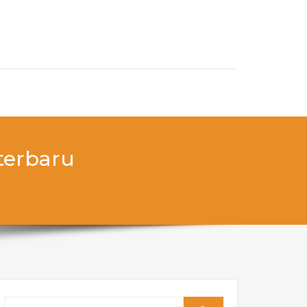
 terbaru