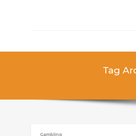
Skip to content
Tag Arc
Gambling