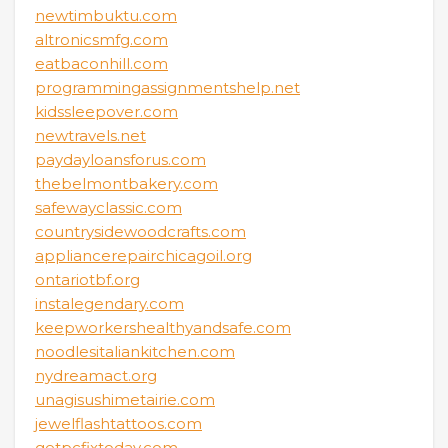
newtimbuktu.com
altronicsmfg.com
eatbaconhill.com
programmingassignmentshelp.net
kidssleepover.com
newtravels.net
paydayloansforus.com
thebelmontbakery.com
safewayclassic.com
countrysidewoodcrafts.com
appliancerepairchicagoil.org
ontariotbf.org
instalegendary.com
keepworkershealthyandsafe.com
noodlesitaliankitchen.com
nydreamact.org
unagisushimetairie.com
jewelflashtattoos.com
getpcfixtoday.com