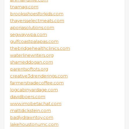
tnamag.com
brooksshoesforkids.com
thayersselectmeats.com
aporiasolutions.com
segwaywpa.com
gulfcoastpalapas.com
thebridgehealthclinics.com
waterlinewriters.org
shameddogan.com
parentsoftots.org
creative3drenderings.com
farmerstradecoffee.com
logcabinyardage.com
davidboers.com
www.imobetachat.com
mattdickstein.com
badlydrawntoy.com
lakehoustonumc.com