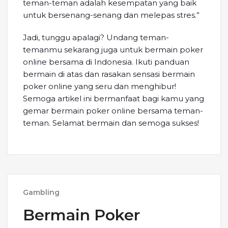
teman-teman adalah kesempatan yang baik
untuk bersenang-senang dan melepas stres.”
Jadi, tunggu apalagi? Undang teman-
temanmu sekarang juga untuk bermain poker
online bersama di Indonesia. Ikuti panduan
bermain di atas dan rasakan sensasi bermain
poker online yang seru dan menghibur!
Semoga artikel ini bermanfaat bagi kamu yang
gemar bermain poker online bersama teman-
teman. Selamat bermain dan semoga sukses!
Gambling
Bermain Poker