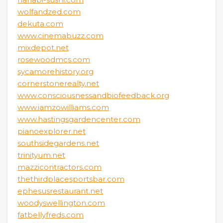
wolfandzed.com
dekuta.com
www.cinemabuzz.com
mixdepot.net
rosewoodmcs.com
sycamorehistory.org
cornerstonerealty.net
www.consciousnessandbiofeedback.org
www.iamzowilliams.com
www.hastingsgardencenter.com
pianoexplorer.net
southsidegardens.net
trinityum.net
mazzicontractors.com
thethirdplacesportsbar.com
ephesusrestaurant.net
woodyswellington.com
fatbellyfreds.com