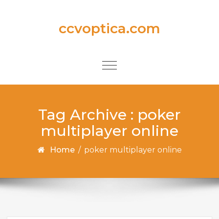
Skip to content
ccvoptica.com
Toggle
navigation
Tag Archive : poker
multiplayer online
Home
/
poker multiplayer online