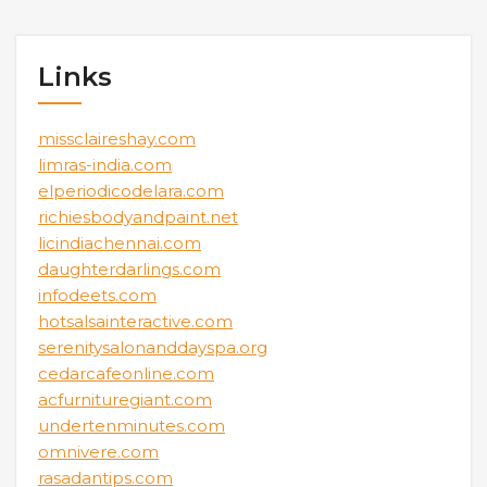
Links
missclaireshay.com
limras-india.com
elperiodicodelara.com
richiesbodyandpaint.net
licindiachennai.com
daughterdarlings.com
infodeets.com
hotsalsainteractive.com
serenitysalonanddayspa.org
cedarcafeonline.com
acfurnituregiant.com
undertenminutes.com
omnivere.com
rasadantips.com