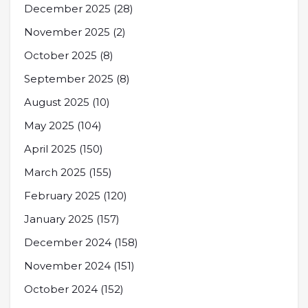
December 2025
(28)
November 2025
(2)
October 2025
(8)
September 2025
(8)
August 2025
(10)
May 2025
(104)
April 2025
(150)
March 2025
(155)
February 2025
(120)
January 2025
(157)
December 2024
(158)
November 2024
(151)
October 2024
(152)