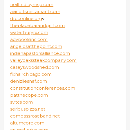
neilfindlaymsp.com
avicollisrestaurant.com
drcconline.org
v
theplacebarandgrill.com
waterburyrx.com
advpoolsinc.com
angelosatthepoint.com
indianapastorsalliance.com
valleyoakssteakcompany.com
caseyswoodshed.com
fixhairchicago.com
denizliesnaf.com
constitutionconferences.com
patthecope.com
svitcs.com
seriouspizza.net
compassroseband.net
altumcore.com
animal-drive.com