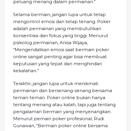
peluang menang dalam permainan.”
Selama bermain, jangan lupa untuk tetap
mengontrol emosi dan tetap tenang. Poker
adalah permainan yang membutuhkan
konsentrasi dan fokus yang tinggi. Menurut
psikolog permainan, Anisa Wijaya,
“Mengendalikan emosi saat bermain poker
online sangat penting agar bisa membuat
keputusan yang tepat dan menghindari
kekalahan.”
Terakhir, jangan lupa untuk menikmati
permainan dan bersenang-senang bersama
teman-teman. Poker online bukan hanya
tentang menang atau kalah, tapi juga tentang
pengalaman bermain yang menyenangkan.
Menurut pemain poker profesional, Rudi
Gunawan, “Bermain poker online bersama