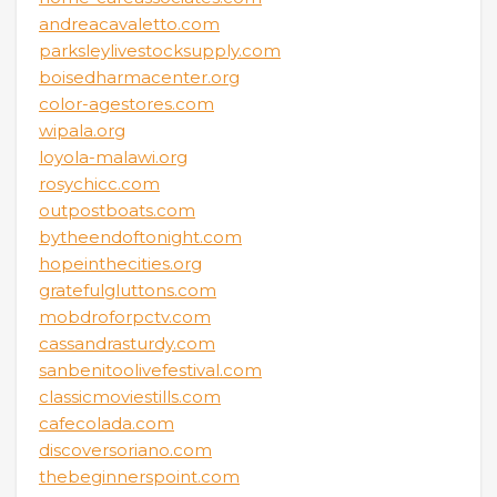
andreacavaletto.com
parksleylivestocksupply.com
boisedharmacenter.org
color-agestores.com
wipala.org
loyola-malawi.org
rosychicc.com
outpostboats.com
bytheendoftonight.com
hopeinthecities.org
gratefulgluttons.com
mobdroforpctv.com
cassandrasturdy.com
sanbenitoolivefestival.com
classicmoviestills.com
cafecolada.com
discoversoriano.com
thebeginnerspoint.com