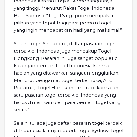
Indonesia karena tingkat kemenangannya
yang tinggi. Menurut Pakar Togel Indonesia,
Budi Santoso, “Togel Singapore merupakan
pilihan yang tepat bagi para pemain togel
yang ingin mendapatkan hasil yang maksimal.”
Selain Togel Singapore, daftar pasaran togel
terbaik di Indonesia juga mencakup Togel
Hongkong. Pasaran ini juga sangat populer di
kalangan pemain togel Indonesia karena
hadiah yang ditawarkan sangat menggiurkan.
Menurut pengamat togel terkemuka, Andi
Pratama, “Togel Hongkong merupakan salah
satu pasaran togel terbaik di Indonesia yang
harus dimainkan oleh para pemain togel yang
serius.”
Selain itu, ada juga daftar pasaran togel terbaik
di Indonesia lainnya seperti Togel Sydney, Togel