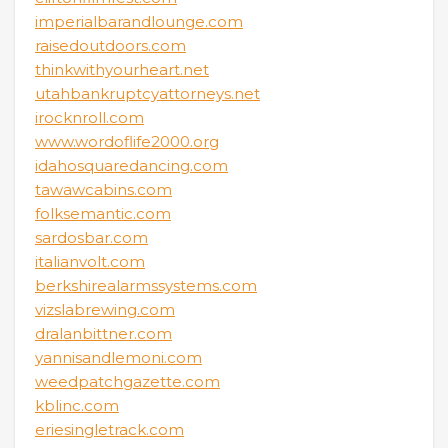
imperialbarandlounge.com
raisedoutdoors.com
thinkwithyourheart.net
utahbankruptcyattorneys.net
irocknroll.com
www.wordoflife2000.org
idahosquaredancing.com
tawawcabins.com
folksemantic.com
sardosbar.com
italianvolt.com
berkshirealarmssystems.com
vizslabrewing.com
dralanbittner.com
yannisandlemoni.com
weedpatchgazette.com
kblinc.com
eriesingletrack.com