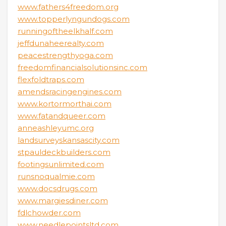
www.fathers4freedom.org
www.topperlyngundogs.com
runningoftheelkhalf.com
jeffdunaheerealty.com
peacestrengthyoga.com
freedomfinancialsolutionsinc.com
flexfoldtraps.com
amendsracingengines.com
www.kortormorthai.com
www.fatandqueer.com
anneashleyumc.org
landsurveyskansascity.com
stpauldeckbuilders.com
footingsunlimited.com
runsnoqualmie.com
www.docsdrugs.com
www.margiesdiner.com
fdlchowder.com
www.needlepointsltd.com