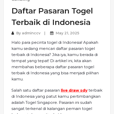
Daftar Pasaran Togel
Terbaik di Indonesia
By
adminccv
May 21, 2025
Halo para pecinta togel di Indonesia! Apakah
kamu sedang mencari daftar pasaran togel
terbaik di Indonesia? Jika iya, kamu berada di
tempat yang tepat! Di artikel ini, kita akan
membahas beberapa daftar pasaran togel
terbaik di Indonesia yang bisa menjadi pilihan
kamu.
Salah satu daftar pasaran
live draw sdy
terbaik
di Indonesia yang patut kamu pertimbangkan
adalah Togel Singapore. Pasaran ini sudah
sangat terkenal di kalangan pemain togel