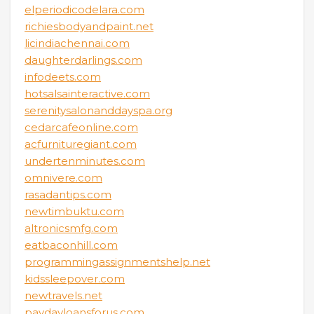
elperiodicodelara.com
richiesbodyandpaint.net
licindiachennai.com
daughterdarlings.com
infodeets.com
hotsalsainteractive.com
serenitysalonanddayspa.org
cedarcafeonline.com
acfurnituregiant.com
undertenminutes.com
omnivere.com
rasadantips.com
newtimbuktu.com
altronicsmfg.com
eatbaconhill.com
programmingassignmentshelp.net
kidssleepover.com
newtravels.net
paydayloansforus.com