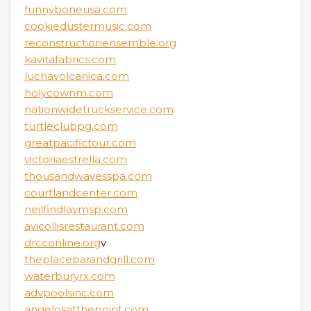
funnyboneusa.com
cookiedustermusic.com
reconstructionensemble.org
kavitafabrics.com
luchavolcanica.com
holycownm.com
nationwidetruckservice.com
turtleclubpg.com
greatpacifictour.com
victoriaestrella.com
thousandwavesspa.com
courtlandcenter.com
neilfindlaymsp.com
avicollisrestaurant.com
drcconline.org
v
theplacebarandgrill.com
waterburyrx.com
advpoolsinc.com
angelosatthepoint.com