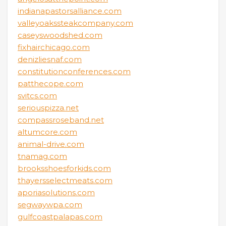
indianapastorsalliance.com
valleyoakssteakcompany.com
caseyswoodshed.com
fixhairchicago.com
denizliesnaf.com
constitutionconferences.com
patthecope.com
svitcs.com
seriouspizza.net
compassroseband.net
altumcore.com
animal-drive.com
tnamag.com
brooksshoesforkids.com
thayersselectmeats.com
aporiasolutions.com
segwaywpa.com
gulfcoastpalapas.com