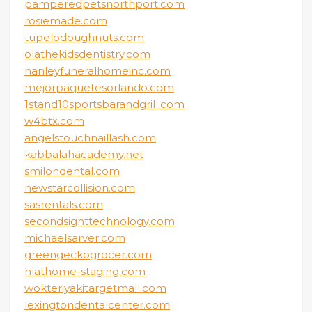
pamperedpetsnorthport.com
rosiemade.com
tupelodoughnuts.com
olathekidsdentistry.com
hanleyfuneralhomeinc.com
mejorpaquetesorlando.com
1stand10sportsbarandgrill.com
w4btx.com
angelstouchnaillash.com
kabbalahacademy.net
smilondental.com
newstarcollision.com
sasrentals.com
secondsighttechnology.com
michaelsarver.com
greengeckogrocer.com
hlathome-staging.com
wokteriyakitargetmall.com
lexingtondentalcenter.com