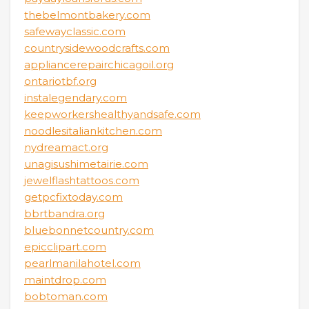
thebelmontbakery.com
safewayclassic.com
countrysidewoodcrafts.com
appliancerepairchicagoil.org
ontariotbf.org
instalegendary.com
keepworkershealthyandsafe.com
noodlesitaliankitchen.com
nydreamact.org
unagisushimetairie.com
jewelflashtattoos.com
getpcfixtoday.com
bbrtbandra.org
bluebonnetcountry.com
epicclipart.com
pearlmanilahotel.com
maintdrop.com
bobtoman.com