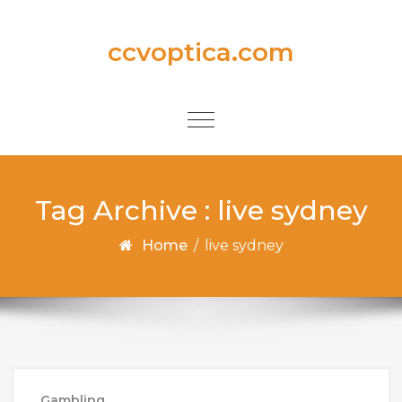
Skip to content
ccvoptica.com
Toggle
navigation
Tag Archive : live sydney
Home
/
live sydney
Gambling