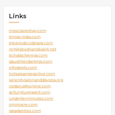
Links
missclaireshay.com
limras-india.com
elperiodicodelara.com
richiesbodyandpaint.net
licindiachennai.com
daughterdarlings.com
infodeets.com
hotsalsainteractive.com
serenitysalonanddayspa.org
cedarcafeonline.com
acfurnituregiant.com
undertenminutes.com
omnivere.com
rasadantips.com