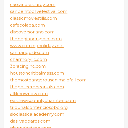
cassandrasturdy.com
sanbenitoolivefestival.com
classicmoviestills.com
cafecolada.com
discoversoriano.com
thebeginnerspoint.com
www.comingholidays.net
sanfranguide.com
charmoryllc.com
3dracinginc.com
houstoncriticalmass.com
themostdangerousanimalofall.com
thepolicerehearsals.com
alliknownow.com
eastlewiscountychamber.com
tribunalcontenciosobc.org
sloclassicalacademy.com
dasilvaboards.com
glennabatson.com