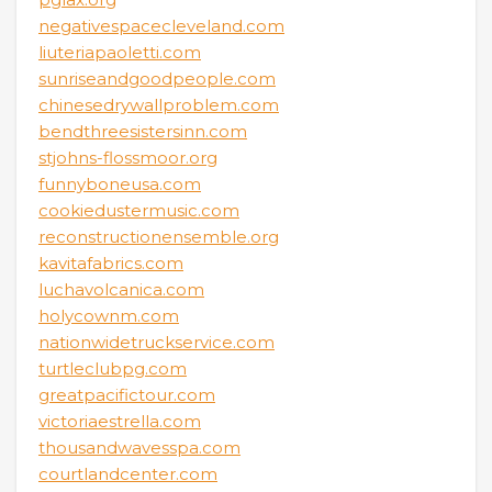
negativespacecleveland.com
liuteriapaoletti.com
sunriseandgoodpeople.com
chinesedrywallproblem.com
bendthreesistersinn.com
stjohns-flossmoor.org
funnyboneusa.com
cookiedustermusic.com
reconstructionensemble.org
kavitafabrics.com
luchavolcanica.com
holycownm.com
nationwidetruckservice.com
turtleclubpg.com
greatpacifictour.com
victoriaestrella.com
thousandwavesspa.com
courtlandcenter.com