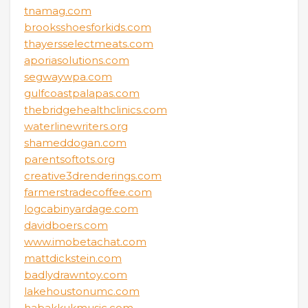
tnamag.com
brooksshoesforkids.com
thayersselectmeats.com
aporiasolutions.com
segwaywpa.com
gulfcoastpalapas.com
thebridgehealthclinics.com
waterlinewriters.org
shameddogan.com
parentsoftots.org
creative3drenderings.com
farmerstradecoffee.com
logcabinyardage.com
davidboers.com
www.imobetachat.com
mattdickstein.com
badlydrawntoy.com
lakehoustonumc.com
habakkukmusic.com