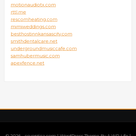
motionaudiotx.com
rttl.me
rescomheating.com
mimiweddings.com
besthostinnkansascity.com
smithdentalcare.net
undergroundmusiccafe.com
samhubermusic.com
apexfence.net
© 2026 - ccvoptica.com | WordPress Theme By
A WP Life
|