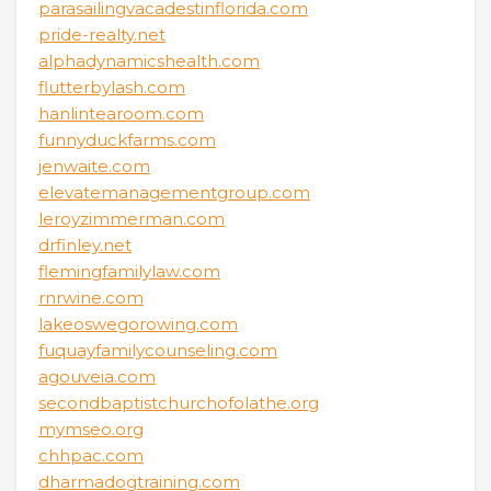
parasailingvacadestinflorida.com
pride-realty.net
alphadynamicshealth.com
flutterbylash.com
hanlintearoom.com
funnyduckfarms.com
jenwaite.com
elevatemanagementgroup.com
leroyzimmerman.com
drfinley.net
flemingfamilylaw.com
rnrwine.com
lakeoswegorowing.com
fuquayfamilycounseling.com
agouveia.com
secondbaptistchurchofolathe.org
mymseo.org
chhpac.com
dharmadogtraining.com