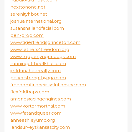
nexttonone.net
serenityhbot.net
joshuainternational.org
susansnailandfacial.com
pen-prop.com
www.tigertrendsprinceton.com
www.fathers4freedom.org
www.topperlyngundogs.com
runningoftheelkhalf.com
jeffdunaheerealty.com
peacestrengthyoga.com
freedomfinancialsolutionsinc.com
flexfoldtraps.com
amendsracingengines.com
www.kortormorthai.com
www.fatandqueer.com
anneashleyumc.org
landsurveyskansascity.com