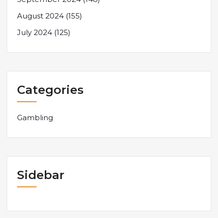
August 2024
(155)
July 2024
(125)
Categories
Gambling
Sidebar