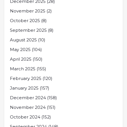
December 2025
(28)
November 2025
(2)
October 2025
(8)
September 2025
(8)
August 2025
(10)
May 2025
(104)
April 2025
(150)
March 2025
(155)
February 2025
(120)
January 2025
(157)
December 2024
(158)
November 2024
(151)
October 2024
(152)
September 2024
(148)