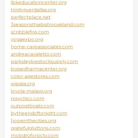
lbkeducationcenter.org
trinityriverdallas.org
perfectplace.net
3seasonsthaibistrooakland.com
scribblefire.com
yogaexpo.org
home-careassociates.com
andreacavaletto.com
parksleylivestocksupply.com
boisedharmacenter.org
color-agestores.com
wipala.org
loyola-malawi.org
rosychicc.com
outpostboats.com
bytheendoftonight.com
hopeinthecities.org
gratefulgluttons.com
mobdroforpctv.com