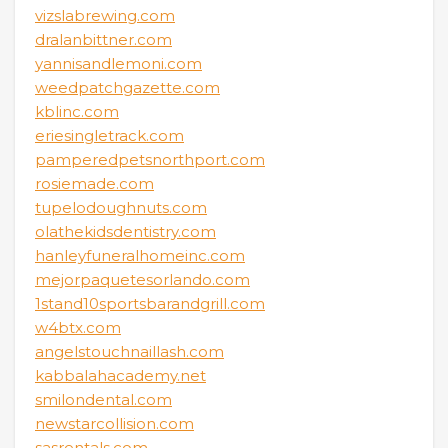
vizslabrewing.com
dralanbittner.com
yannisandlemoni.com
weedpatchgazette.com
kblinc.com
eriesingletrack.com
pamperedpetsnorthport.com
rosiemade.com
tupelodoughnuts.com
olathekidsdentistry.com
hanleyfuneralhomeinc.com
mejorpaquetesorlando.com
1stand10sportsbarandgrill.com
w4btx.com
angelstouchnaillash.com
kabbalahacademy.net
smilondental.com
newstarcollision.com
sasrentals.com