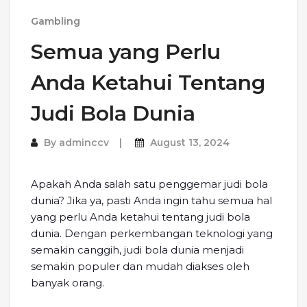
Gambling
Semua yang Perlu
Anda Ketahui Tentang
Judi Bola Dunia
By
adminccv
August 13, 2024
Apakah Anda salah satu penggemar judi bola
dunia? Jika ya, pasti Anda ingin tahu semua hal
yang perlu Anda ketahui tentang judi bola
dunia. Dengan perkembangan teknologi yang
semakin canggih, judi bola dunia menjadi
semakin populer dan mudah diakses oleh
banyak orang.