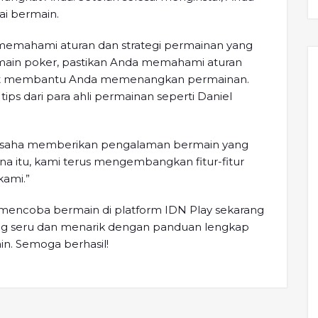
ai bermain.
 memahami aturan dan strategi permainan yang
ermain poker, pastikan Anda memahami aturan
pat membantu Anda memenangkan permainan.
ips dari para ahli permainan seperti Daniel
rusaha memberikan pengalaman bermain yang
na itu, kami terus mengembangkan fitur-fitur
kami.”
mencoba bermain di platform IDN Play sekarang
ng seru dan menarik dengan panduan lengkap
in. Semoga berhasil!