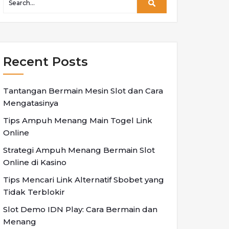
Recent Posts
Tantangan Bermain Mesin Slot dan Cara
Mengatasinya
Tips Ampuh Menang Main Togel Link
Online
Strategi Ampuh Menang Bermain Slot
Online di Kasino
Tips Mencari Link Alternatif Sbobet yang
Tidak Terblokir
Slot Demo IDN Play: Cara Bermain dan
Menang