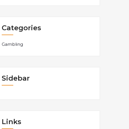
Categories
Gambling
Sidebar
Links