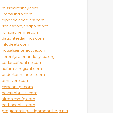
missclaireshay.com
limras-india.com
elperiodicodelara.com
richiesbodyandpaint.net
licindiachennai.com
daughterdarlings.com
infodeets.com
hotsalsainteractive.com
serenitysalonanddayspa.org
cedarcafeonline.com
acfurnituregiant.com
undertenminutes.com
omnivere.com
rasadantips.com
newtimbuktu.com
altronicsmfg.com
eatbaconhill.com
programmingassignmentshelp.net