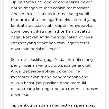
Tip pertama untuk download aplikasi poker
online dengan mudah adalah memastikan
Anda memiliki koneksi internet yang stabil.
Menurut ahli teknologi, “Koneksi internet yang
lambat atau tidak stabil dapat menyebabkan
download aplikasi menjadi terhambat atau
gagal. Pastikan Anda menggunakan koneksi
internet yang cepat dan stabil agar proses
download berjalan lancar.”
Selain itu, pastikan juga Anda memiliki ruang
penyimpanan yang cukup pada perangkat
Anda. Beberapa aplikasi poker online
membutuhkan ruang penyimpanan yang
cukup besar, jadi pastikan Anda memiliki
cukup ruang kosong sebelum memulai proses
download.
Tip berikutnya adalah memastikan perangkat