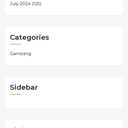
July 2024
(125)
Categories
Gambling
Sidebar