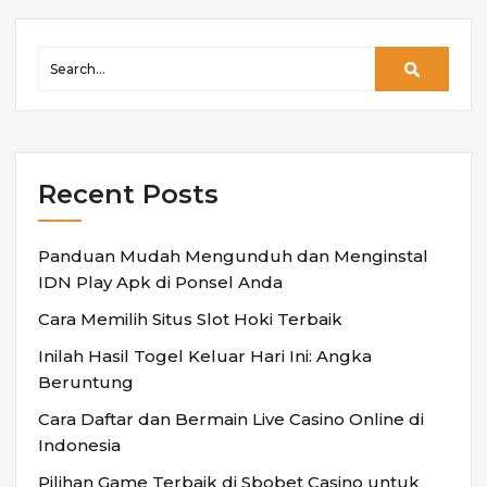
Recent Posts
Panduan Mudah Mengunduh dan Menginstal
IDN Play Apk di Ponsel Anda
Cara Memilih Situs Slot Hoki Terbaik
Inilah Hasil Togel Keluar Hari Ini: Angka
Beruntung
Cara Daftar dan Bermain Live Casino Online di
Indonesia
Pilihan Game Terbaik di Sbobet Casino untuk