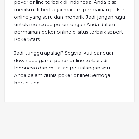
poker online terbaik di Indonesia, Anda bisa
menikmati berbagai macam permainan poker
online yang seru dan menarik. Jadi, jangan ragu
untuk mencoba peruntungan Anda dalam
permainan poker online di situs terbaik seperti
PokerStars.
Jadi, tunggu apalagi? Segera ikuti panduan
download game poker online terbaik di
Indonesia dan mulailah petualangan seru
Anda dalam dunia poker online! Semoga
beruntung!