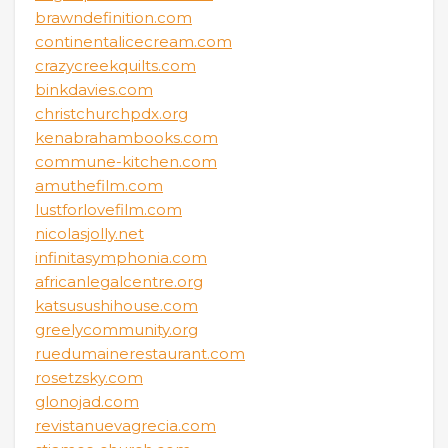
brawndefinition.com
continentalicecream.com
crazycreekquilts.com
binkdavies.com
christchurchpdx.org
kenabrahambooks.com
commune-kitchen.com
amuthefilm.com
lustforlovefilm.com
nicolasjolly.net
infinitasymphonia.com
africanlegalcentre.org
katsusushihouse.com
greelycommunity.org
ruedumainerestaurant.com
rosetzsky.com
glonojad.com
revistanuevagrecia.com