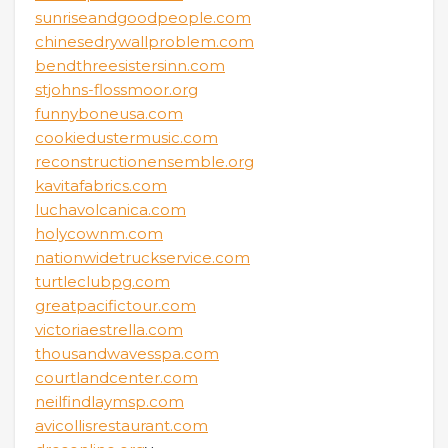
sunriseandgoodpeople.com
chinesedrywallproblem.com
bendthreesistersinn.com
stjohns-flossmoor.org
funnyboneusa.com
cookiedustermusic.com
reconstructionensemble.org
kavitafabrics.com
luchavolcanica.com
holycownm.com
nationwidetruckservice.com
turtleclubpg.com
greatpacifictour.com
victoriaestrella.com
thousandwavesspa.com
courtlandcenter.com
neilfindlaymsp.com
avicollisrestaurant.com