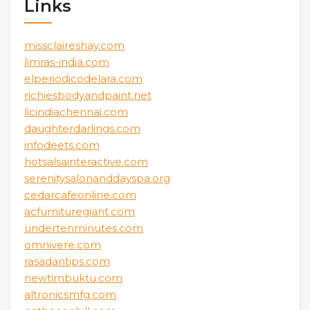
Links
missclaireshay.com
limras-india.com
elperiodicodelara.com
richiesbodyandpaint.net
licindiachennai.com
daughterdarlings.com
infodeets.com
hotsalsainteractive.com
serenitysalonanddayspa.org
cedarcafeonline.com
acfurnituregiant.com
undertenminutes.com
omnivere.com
rasadantips.com
newtimbuktu.com
altronicsmfg.com