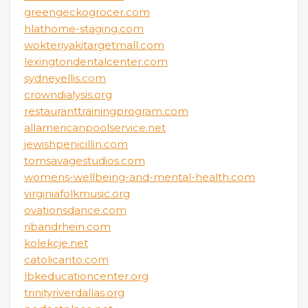
greengeckogrocer.com
hlathome-staging.com
wokteriyakitargetmall.com
lexingtondentalcenter.com
sydneyellis.com
crowndialysis.org
restauranttrainingprogram.com
allamericanpoolservice.net
jewishpenicillin.com
tomsavagestudios.com
womens-wellbeing-and-mental-health.com
virginiafolkmusic.org
ovationsdance.com
ribandrhein.com
kolekcje.net
catolicanto.com
lbkeducationcenter.org
trinityriverdallas.org