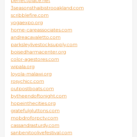
perfectplace.net
3seasonsthaibistrooakland.com
scribblefire.com
yogaexpo.org
home-careassociates.com
andreacavaletto.com
parksleylivestocksupply.com
boisedharmacenter.org
color-agestores.com
wipala.org
loyola-malawi.org
rosychicc.com
outpostboats.com
bytheendoftonight.com
hopeinthecities.org
gratefulgluttons.com
mobdroforpctv.com
cassandrasturdy.com
sanbenitoolivefestival.com