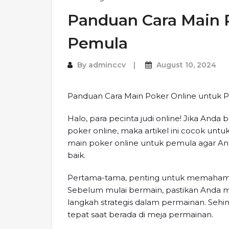
Panduan Cara Main 
Pemula
By
adminccv
August 10, 2024
Panduan Cara Main Poker Online untuk 
Halo, para pecinta judi online! Jika And
poker online, maka artikel ini cocok un
main poker online untuk pemula agar An
baik.
Pertama-tama, penting untuk memahami 
Sebelum mulai bermain, pastikan Anda m
langkah strategis dalam permainan. Se
tepat saat berada di meja permainan.