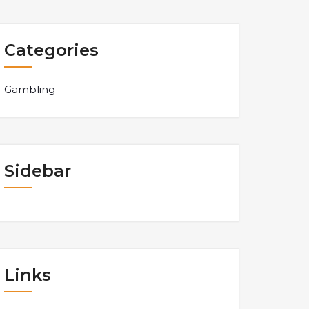
Categories
Gambling
Sidebar
Links