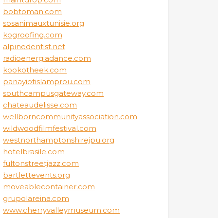
bobtoman.com
sosanimauxtunisie.org
kogroofing.com
alpinedentist.net
radioenergiadance.com
kookotheek.com
panayiotislamprou.com
southcampusgateway.com
chateaudelisse.com
wellborncommunityassociation.com
wildwoodfilmfestival.com
westnorthamptonshirejpu.org
hotelbrasile.com
fultonstreetjazz.com
bartlettevents.org
moveablecontainer.com
grupolareina.com
www.cherryvalleymuseum.com