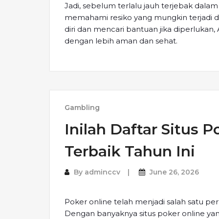
Jadi, sebelum terlalu jauh terjebak dalam
memahami resiko yang mungkin terjadi d
diri dan mencari bantuan jika diperlukan
dengan lebih aman dan sehat.
Gambling
Inilah Daftar Situs 
Terbaik Tahun Ini
By
adminccv
June 26, 2026
Poker online telah menjadi salah satu per
Dengan banyaknya situs poker online yang