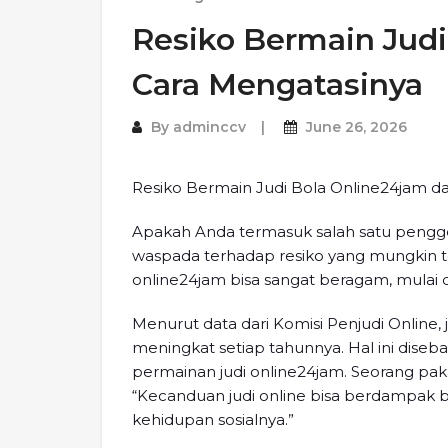
Resiko Bermain Judi
Cara Mengatasinya
By
adminccv
June 26, 2026
Resiko Bermain Judi Bola Online24jam d
Apakah Anda termasuk salah satu penggem
waspada terhadap resiko yang mungkin ter
online24jam bisa sangat beragam, mulai 
Menurut data dari Komisi Penjudi Online,
meningkat setiap tahunnya. Hal ini dise
permainan judi online24jam. Seorang pak
“Kecanduan judi online bisa berdampak 
kehidupan sosialnya.”