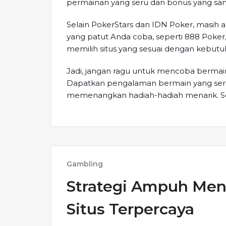
permainan yang seru dan bonus yang sa
Selain PokerStars dan IDN Poker, masih a
yang patut Anda coba, seperti 888 Poker,
memilih situs yang sesuai dengan kebutu
Jadi, jangan ragu untuk mencoba bermain po
Dapatkan pengalaman bermain yang ser
memenangkan hadiah-hadiah menarik. S
Gambling
Strategi Ampuh Men
Situs Terpercaya