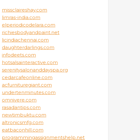
missclaireshay.com
limras-india.com
elperiodicodelara.com
richiesbodyandpaint.net
licindiachennai.com
daughterdarlings.com
infodeets.com
hotsalsainteractive.com
serenitysalonanddayspa.org
cedarcafeonline.com
acfurnituregiant.com
undertenminutes.com
omnivere.com
rasadantips.com
newtimbuktu.com
altronicsmfg.com
eatbaconhill.com
programmingassignmentshelp.net