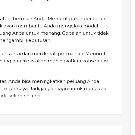
trategi bermain Anda. Menurut pakar perjudian
 baik akan membantu Anda mengelola modal
luang Anda untuk menang. Cobalah untuk tidak
mengambil keputusan.
ngan santai dan menikmati permainan. Menurut
enang dan rileks akan meningkatkan konsentrasi
tas, Anda bisa meningkatkan peluang Anda
s terpercaya. Jadi, jangan ragu untuk mencoba
nda sekarang juga!