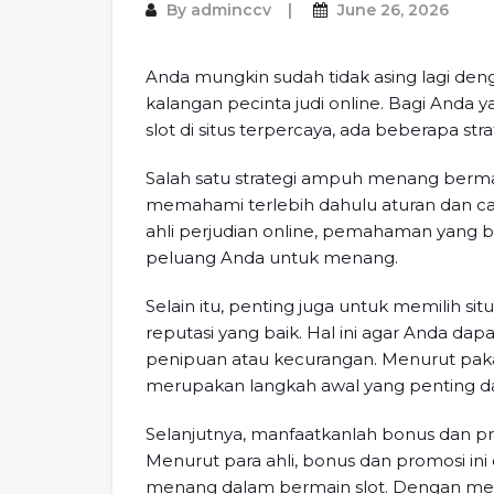
By
adminccv
June 26, 2026
Anda mungkin sudah tidak asing lagi den
kalangan pecinta judi online. Bagi Anda
slot di situs terpercaya, ada beberapa s
Salah satu strategi ampuh menang bermai
memahami terlebih dahulu aturan dan cara
ahli perjudian online, pemahaman yang 
peluang Anda untuk menang.
Selain itu, penting juga untuk memilih sit
reputasi yang baik. Hal ini agar Anda d
penipuan atau kecurangan. Menurut pakar 
merupakan langkah awal yang penting da
Selanjutnya, manfaatkanlah bonus dan pro
Menurut para ahli, bonus dan promosi i
menang dalam bermain slot. Dengan me