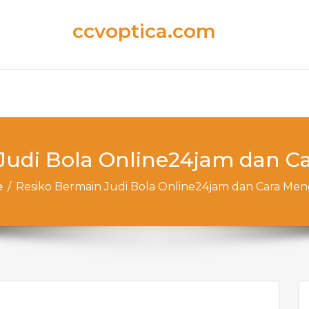
ccvoptica.com
Judi Bola Online24jam dan C
e
/
Resiko Bermain Judi Bola Online24jam dan Cara Men