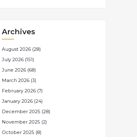
Archives
August 2026
(28)
July 2026
(151)
June 2026
(68)
March 2026
(3)
February 2026
(7)
January 2026
(24)
December 2025
(28)
November 2025
(2)
October 2025
(8)