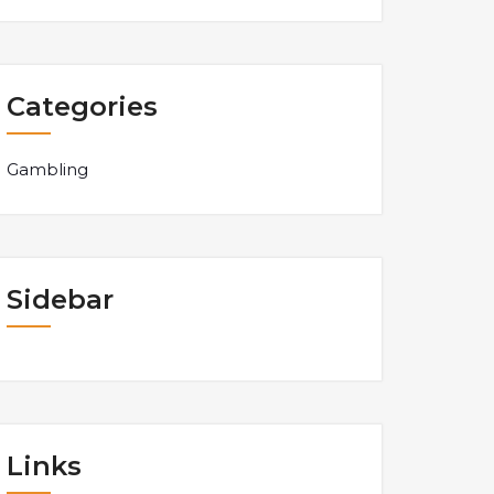
Categories
Gambling
Sidebar
Links