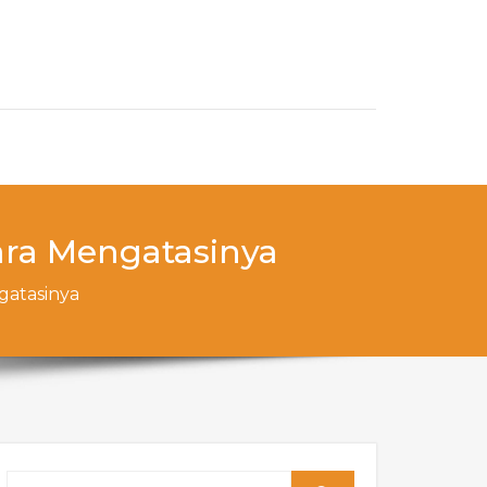
ara Mengatasinya
gatasinya