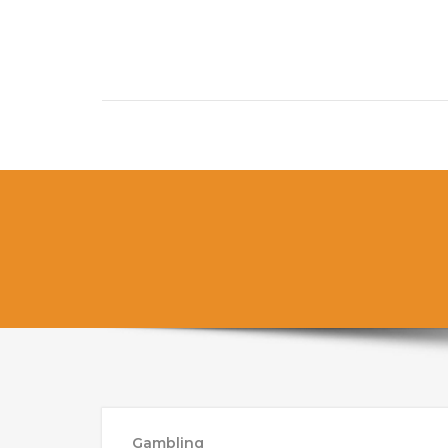
Skip to content
Gambling