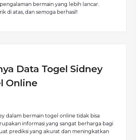
 pengalaman bermain yang lebih lancar.
k di atas, dan semoga berhasil!
a Data Togel Sidney
l Online
 dalam bermain togel online tidak bisa
rupakan informasi yang sangat berharga bagi
at prediksi yang akurat dan meningkatkan