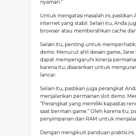
nyaman.”
Untuk mengatasi masalah ini, pastikan
internet yang stabil. Selain itu, Anda
browser atau membersihkan cache dan 
Selain itu, penting untuk memperhatik
demo. Menurut ahli desain game, Jane S
dapat mempengaruhi kinerja permaina
karena itu, disarankan untuk menguran
lancar.
Selain itu, pastikan juga perangkat An
menjalankan permainan slot demo. Men
“Perangkat yang memiliki kapasitas r
saat bermain game.” Oleh karena itu, 
penyimpanan dan RAM untuk menjalan
Dengan mengikuti panduan praktis ini