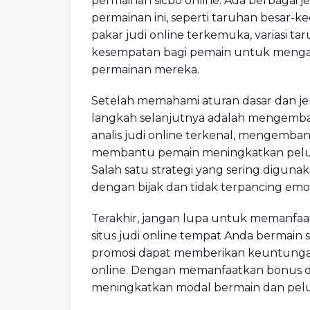
permainan sicbo online. Ada berbagai j
permainan ini, seperti taruhan besar-ke
pakar judi online terkemuka, variasi t
kesempatan bagi pemain untuk mengatu
permainan mereka.
Setelah memahami aturan dasar dan jen
langkah selanjutnya adalah mengemban
analis judi online terkenal, mengemba
membantu pemain meningkatkan pelua
Salah satu strategi yang sering digun
dengan bijak dan tidak terpancing emos
Terakhir, jangan lupa untuk memanfaa
situs judi online tempat Anda bermain
promosi dapat memberikan keuntunga
online. Dengan memanfaatkan bonus da
meningkatkan modal bermain dan pelu