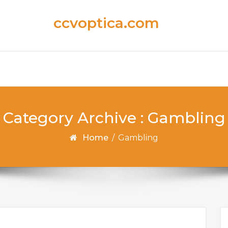
ccvoptica.com
Category Archive : Gambling
Home
/
Gambling