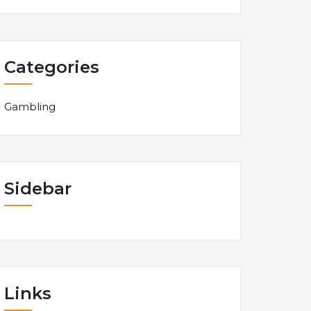
Categories
Gambling
Sidebar
Links