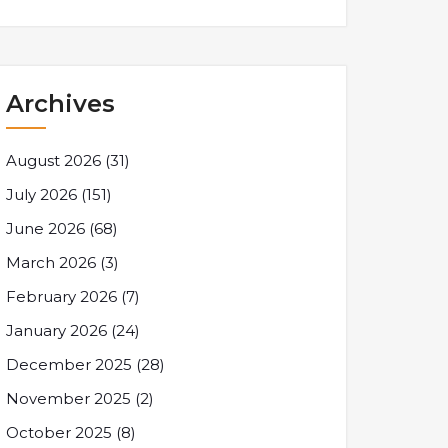
Archives
August 2026
(31)
July 2026
(151)
June 2026
(68)
March 2026
(3)
February 2026
(7)
January 2026
(24)
December 2025
(28)
November 2025
(2)
October 2025
(8)