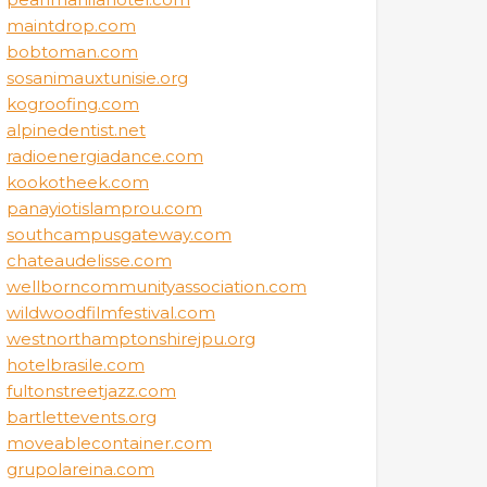
maintdrop.com
bobtoman.com
sosanimauxtunisie.org
kogroofing.com
alpinedentist.net
radioenergiadance.com
kookotheek.com
panayiotislamprou.com
southcampusgateway.com
chateaudelisse.com
wellborncommunityassociation.com
wildwoodfilmfestival.com
westnorthamptonshirejpu.org
hotelbrasile.com
fultonstreetjazz.com
bartlettevents.org
moveablecontainer.com
grupolareina.com