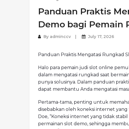
Panduan Praktis Me
Demo bagi Pemain 
By
adminccv
July 17, 2026
Panduan Praktis Mengatasi Rungkad S
Halo para pemain judi slot online pemu
dalam mengatasi rungkad saat bermain
punya solusinya. Dalam panduan praktis
dapat membantu Anda mengatasi masal
Pertama-tama, penting untuk memaham
disebabkan oleh koneksi internet yang 
Doe, “Koneksi internet yang tidak stab
permainan slot demo, sehingga membu